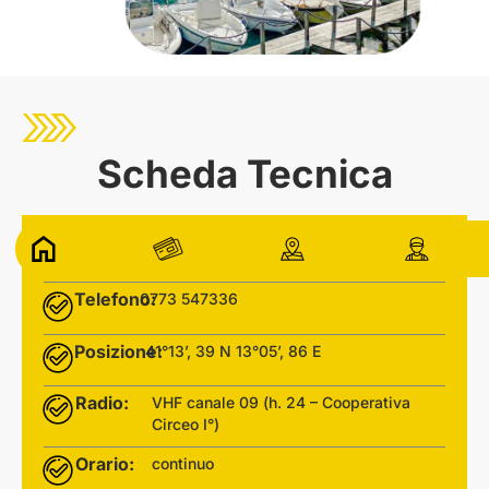
Scheda Tecnica​
Indirizzo:
Via A. Bergamini
Telefono:
0773 547336
Posizione:
41°13’, 39 N 13°05’, 86 E
Radio:
VHF canale 09 (h. 24 – Cooperativa
Circeo I°)
Orario:
continuo