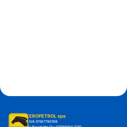
KEROPETROL spa​
P.IVA 01187790199
Via Boschetto 12 – CREMONA (CR)