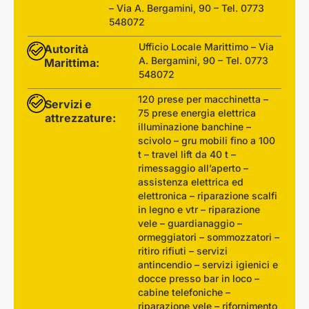
– Via A. Bergamini, 90 – Tel. 0773
548072
Ufficio Locale Marittimo – Via
Autorità
A. Bergamini, 90 – Tel. 0773
Marittima:
548072
120 prese per macchinetta –
Servizi e
75 prese energia elettrica
attrezzature:
illuminazione banchine –
scivolo – gru mobili fino a 100
t – travel lift da 40 t –
rimessaggio all’aperto –
assistenza elettrica ed
elettronica – riparazione scalfi
in legno e vtr – riparazione
vele – guardianaggio –
ormeggiatori – sommozzatori –
ritiro rifiuti – servizi
antincendio – servizi igienici e
docce presso bar in loco –
cabine telefoniche –
riparazione vele – rifornimento