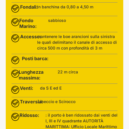
Fondali:
in banchina da 0,80 a 4,50 m
Fondo
sabbioso
Marino:
Accesso:
mantenere le boe arancioni sulla sinistra
le quali delimitano il canale di accesso di
circa 500 m con profondità di 3 m
Posti barca:
Lunghezza
22 m circa
massima:
Venti:
da S E ed E
Traversia:
Libeccio e Scirocco
Ridosso:
: il porto è ben ridossato dai venti del
I, III e IV quadrante AUTORITÀ
MARITTIMA: Ufficio Locale Marittimo